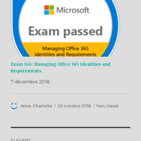
Exam 346: Managing Office 365 Identities and
Requirements
7 décembre 2018
Auteur
Publié
Catégories
Anne-Charlotte
20 octobre 2018
Non classé
le
Navigation
SUIVANT