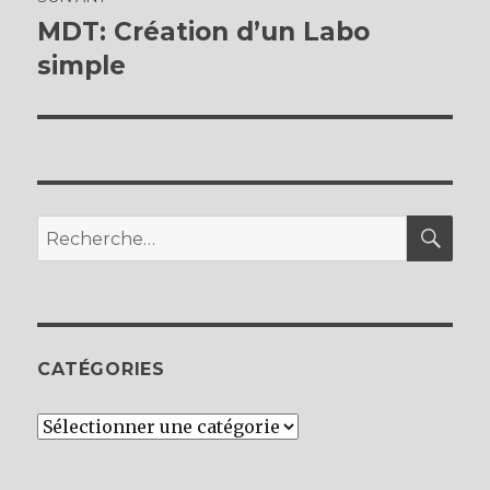
de
MDT: Création d’un Labo
Publication
suivante :
simple
l’article
REC
Recherche
pour :
CATÉGORIES
Catégories