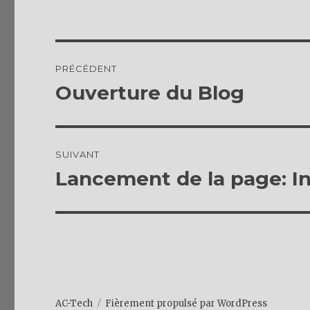
Navigation
PRÉCÉDENT
de
Ouverture du Blog
Publication
précédente :
l’article
SUIVANT
Lancement de la page: In
Publication
suivante :
AC-Tech
Fièrement propulsé par WordPress