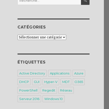
pour :
CATÉGORIES
Catégories
ÉTIQUETTES
Active Directory
Applications
Azure
DHCP
GUI
Hyper-V
MDT
O365
PowerShell
Regedit
Réseau
Serveur 2016
Windows 10