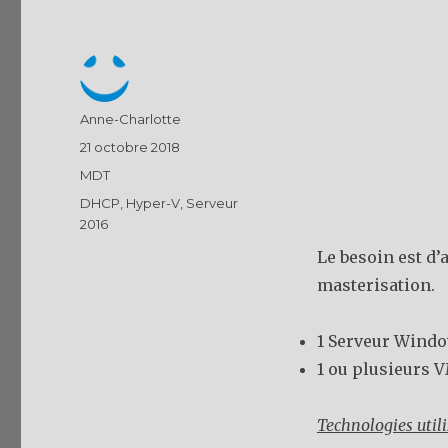
Auteur
Anne-Charlotte
Publié
21 octobre 2018
le
Catégories
MDT
Étiquettes
DHCP
,
Hyper-V
,
Serveur
2016
Le besoin est d’
masterisation.
1 Serveur Windo
1 ou plusieurs 
Technologies utili