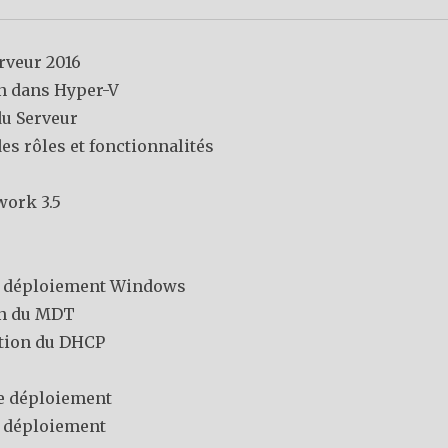
veur 2016
n dans Hyper-V
du Serveur
des rôles et fonctionnalités
work 3.5
e déploiement Windows
on du MDT
tion du DHCP
e déploiement
 déploiement