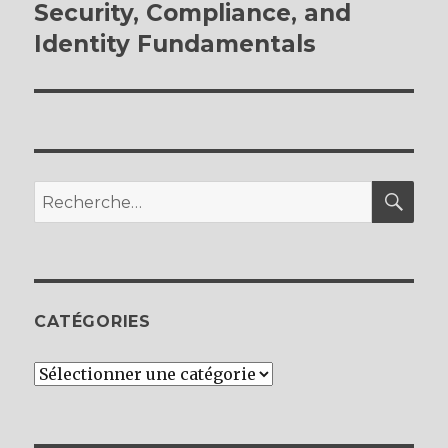
suivante :
Security, Compliance, and
Identity Fundamentals
REC
Recherche
pour :
CATÉGORIES
Catégories