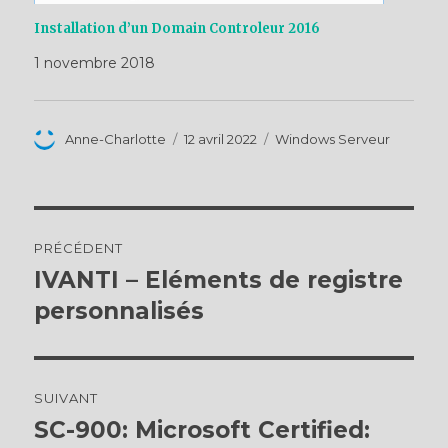
Installation d’un Domain Controleur 2016
1 novembre 2018
Auteur
Publié
Catégories
Anne-Charlotte
12 avril 2022
Windows Serveur
le
Navigation
PRÉCÉDENT
de
IVANTI – Eléments de registre
Publication
précédente :
personnalisés
l’article
SUIVANT
SC-900: Microsoft Certified:
Publication