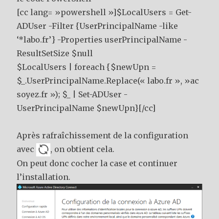
[cc lang= »powershell »]$LocalUsers = Get-
ADUser -Filter {UserPrincipalName -like
‘*labo.fr’} -Properties userPrincipalName -
ResultSetSize $null
$LocalUsers | foreach {$newUpn =
$_.UserPrincipalName.Replace(« labo.fr », »ac
soyez.fr »); $_ | Set-ADUser -
UserPrincipalName $newUpn}[/cc]
Après rafraîchissement de la configuration
avec
, on obtient cela.
On peut donc cocher la case et continuer
l’installation.