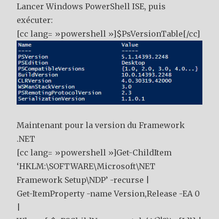
Lancer Windows PowerShell ISE, puis
exécuter:
[cc lang= »powershell »]$PsVersionTable[/cc]
Maintenant pour la version du Framework
.NET
[cc lang= »powershell »]Get-ChildItem
‘HKLM:\SOFTWARE\Microsoft\NET
Framework Setup\NDP’ -recurse |
Get-ItemProperty -name Version,Release -EA 0
|