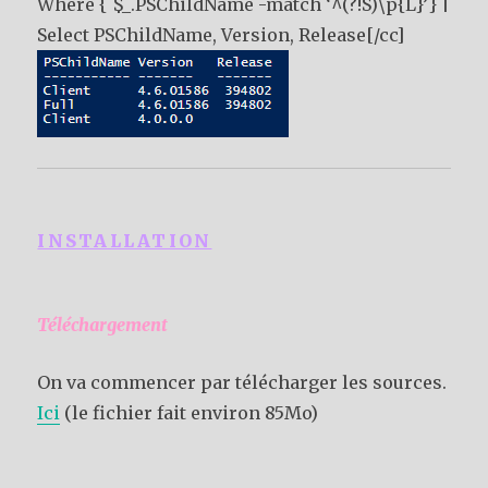
Where { $_.PSChildName -match ‘^(?!S)\p{L}’} |
Select PSChildName, Version, Release[/cc]
INSTALLATION
Téléchargement
On va commencer par télécharger les sources.
Ici
(le fichier fait environ 85Mo)