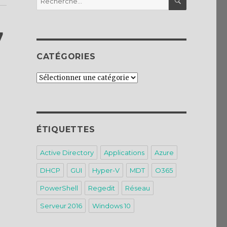
pour :
7
CATÉGORIES
Catégories
ÉTIQUETTES
Active Directory
Applications
Azure
DHCP
GUI
Hyper-V
MDT
O365
PowerShell
Regedit
Réseau
Serveur 2016
Windows 10