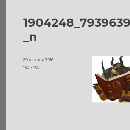
1904248_7939639
_n
Publié
20 octobre 2018
le
Taille
160 × 160
réelle